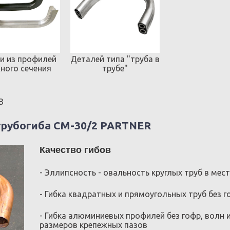
и из профилей
Деталей типа "труба в
ного сечения
трубе"
З
трубогиба CМ-30/2 PARTNER
Качество гибов
- Эллипсность - овальность круглых труб в мест
- Гибка квадратных и прямоугольных труб без г
- Гибка алюминиевых профилей без гофр, волн
размеров крепежных пазов