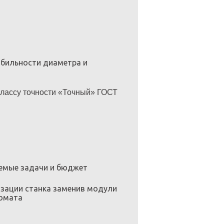
абильности диаметра и
 классу точности «Точный» ГОСТ
уемые задачи и бюджет
изации станка заменив модули
томата