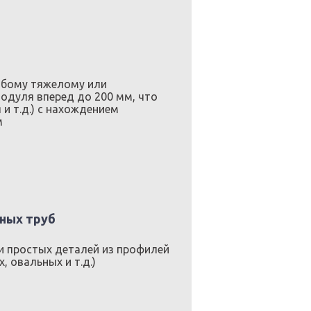
любому тяжелому или
одуля вперед до 200 мм, что
 и т.д.) с нахождением
м
ных труб
ии простых деталей из профилей
 овальных и т.д.)