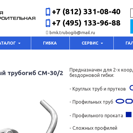
+7 (812) 331-08-40
+7 (495) 133-96-88
bmk.trubogib@mail.ru
АТАЛОГ
ГИБКА
СЕРВИС
ГА
Предназначен для 2-х коо
ый трубогиб CM-30/2
бездорновой гибки:
- Круглых труб и прутков
- Профильных труб
- Профильного проката
- Сложных профилей