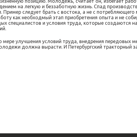
жизненную позицию. Молодежь, считает он, избегает раб
дением на легкую и беззаботную жизнь. Спад производс
 Пример следует брать с востока, а не с потребляющего
боту как необходмый этап приобретения опыта и не соби
х специалистов и условия труда, которые создаются на и
ий.
о мере улучшения условий труда, внедрения передовых 
молодежи должна вырасти. И Петербургский тракторный за