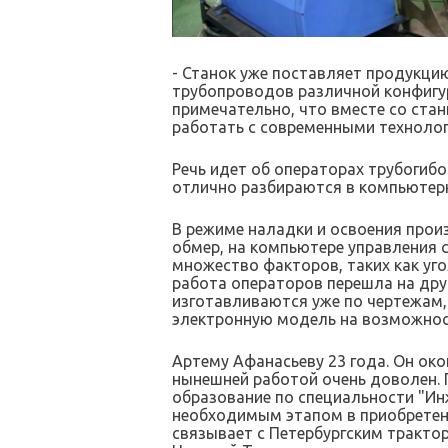
- Станок уже поставляет продукцию
трубопроводов различной конфигур
примечательно, что вместе со ста
работать с современными технолог
Речь идет об операторах трубогибо
отлично разбираются в компьютерн
В режиме наладки и освоения произ
обмер, на компьютере управления 
множество факторов, таких как уг
работа операторов перешла на дру
изготавливаются уже по чертежам,
электронную модель на возможност
Артему Афанасьеву 23 года. Он ок
нынешней работой очень доволен. 
образование по специальности "Ин
необходимым этапом в приобретени
связывает с Петербургским трактор