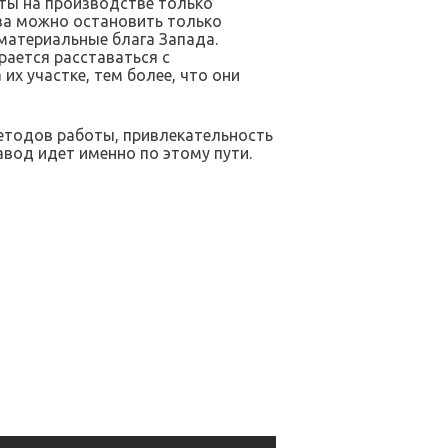
оты на производстве только
тва можно остановить только
 материальные блага Запада.
рается расставаться с
х участке, тем более, что они
методов работы, привлекательность
вод идет именно по этому пути.