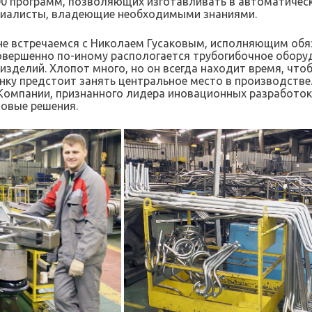
00 программ, позволяющих изготавливать в автоматичес
ециалисты, владеющие необходимыми знаниями.
 не встречаемся с Николаем Гусаковым, исполняющим обя
совершенно по-иному распологается трубогибочное обору
изделий. Хлопот много, но он всегда находит время, чт
нку предстоит занять центральное место в производстве.
мпании, признанного лидера иновационных разработок в
овые решения.