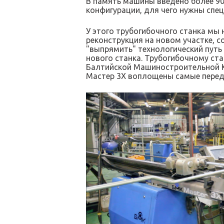
В память машины введено более 9
конфигурации, для чего нужны сп
У этого трубогибочного станка мы
реконструкция на новом участке, 
"выпрямить" технологический путь 
нового станка. Трубогибочному ста
Балтийской Машиностроительной Ко
Мастер 3Х воплощены самые перед