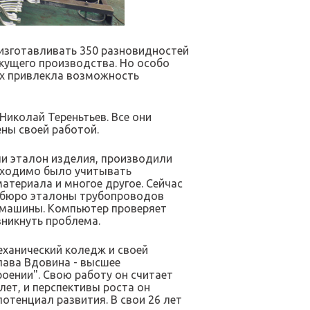
" изготавливать 350 разновидностей
кущего производства. Но особо
Их привлекла возможность
Николай Тереньтьев. Все они
ны своей работой.
ли эталон изделия, производили
обходимо было учитывать
атериала и многое другое. Сейчас
м бюро эталоны трубопроводов
о машины. Компьютер проверяет
зникнуть проблема.
еханический коледж и своей
лава Вдовина - высшее
оении". Свою работу он считает
ет, и перспективы роста он
отенциал развития. В свои 26 лет