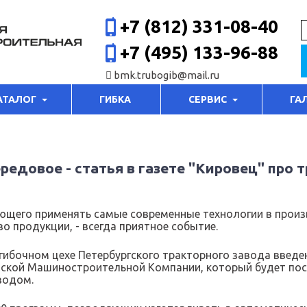
+7 (812) 331-08-40
+7 (495) 133-96-88
bmk.trubogib@mail.ru
АТАЛОГ
ГИБКА
СЕРВИС
ГА
едовое - статья в газете "Кировец" про 
ющего применять самые современные технологии в произ
о продукции, - всегда приятное событие.
огибочном цехе Петербургского тракторного завода введ
ийской Машиностроительной Компании, который будет по
водом.