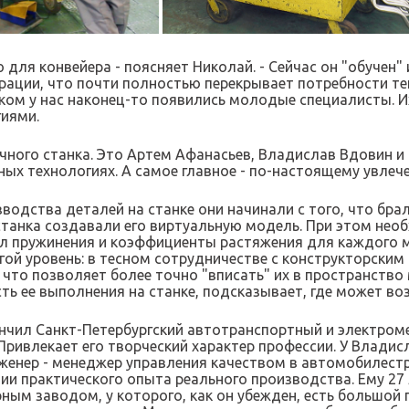
 для конвейера - поясняет Николай. - Сейчас он "обучен
ации, что почти полностью перекрывает потребности те
нком у нас наконец-то появились молодые специалисты. 
иями.
чного станка. Это Артем Афанасьев, Владислав Вдовин и 
ых технологиях. А самое главное - по-настоящему увлече
водства деталей на станке они начинали с того, что бра
станка создавали его виртуальную модель. При этом не
ол пружинения и коэффициенты растяжения для каждого м
гой уровень: в тесном сотрудничестве с конструкторски
 что позволяет более точно "вписать" их в пространств
ь ее выполнения на станке, подсказывает, где может во
ончил Санкт-Петербургский автотранспортный и электром
Привлекает его творческий характер профессии. У Владис
женер - менеджер управления качеством в автомобилестр
и практического опыта реального производства. Ему 27 л
ным заводом, у которого, как он убежден, есть большой п