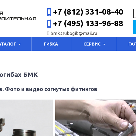
+7 (812) 331-08-40
+7 (495) 133-96-88
bmk.trubogib@mail.ru
АТАЛОГ
ГИБКА
СЕРВИС
ГА
богибах БМК
в. Фото и видео согнутых фитингов